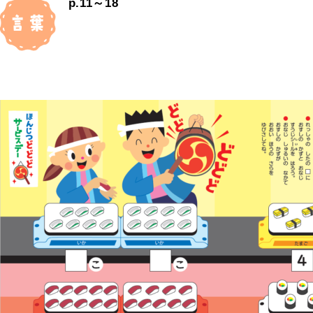
p.11～18