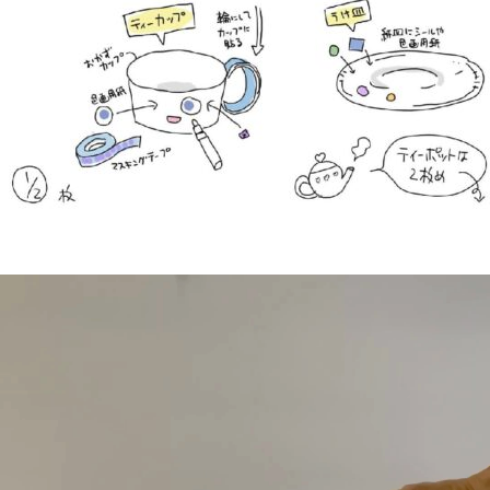
動
画
プ
レ
ー
ヤ
ー