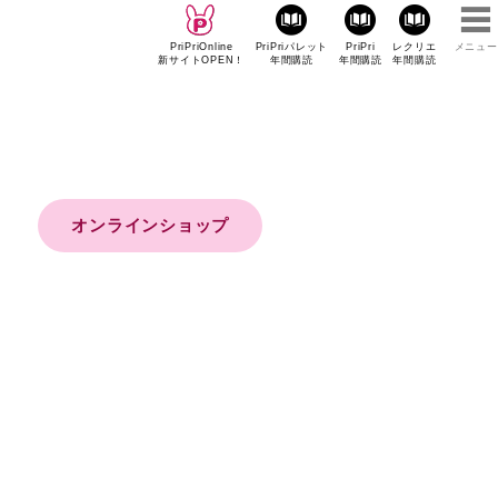
PriPriOnline
PriPriパレット
PriPri
レクリエ
メニュー
新サイトOPEN！
年間購読
年間購読
年間購読
オンラインショップ