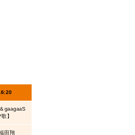
16:20
gaagaaS
び歌】
福田翔