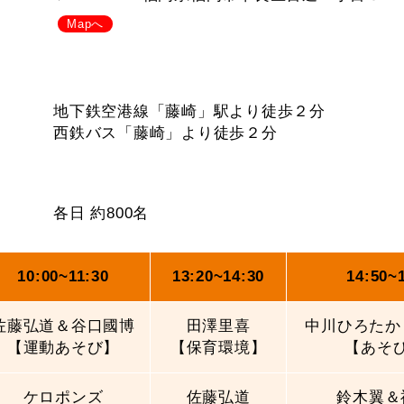
Mapへ
地下鉄空港線「藤崎」駅より徒歩２分
西鉄バス「藤崎」より徒歩２分
各日 約800名
10:00~
11:30
13:20~
14:30
14:50~
佐藤弘道＆谷口國博
田澤里喜
中川ひろたか＆
【運動あそび】
【保育環境】
【あそ
ケロポンズ
佐藤弘道
鈴木翼＆