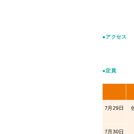
●アクセス
●定員
7月
29日
7月
30日