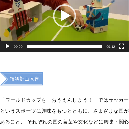
ー
ヤ
ー
00:00
00:12
「ワールドカップを おうえんしよう！」ではサッカー
というスポーツに興味をもつとともに、さまざまな国が
あること、
それぞれの国の言葉や文化などに興味・関