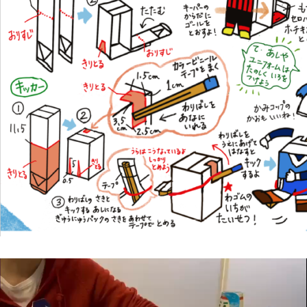
動
画
プ
レ