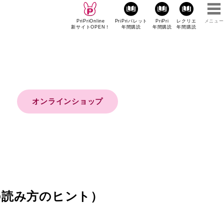
PriPriOnline
PriPriパレット
PriPri
レクリエ
メニュー
新サイトOPEN！
年間購読
年間購読
年間購読
オンラインショップ
の読み方のヒント）