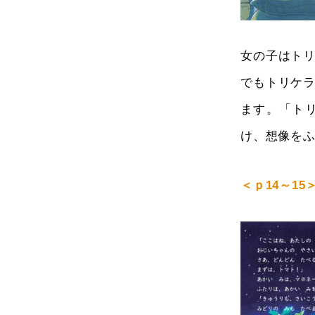
女の子はト
でもトリケ
ます。「ト
け、想像を
＜ｐ14～15