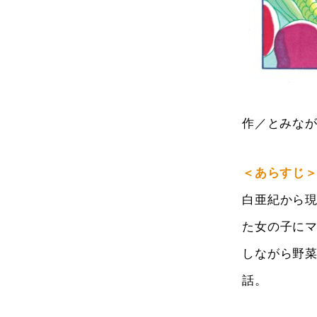
作／とみな
＜あらすじ
白亜紀から
た女の子に
しながら野
話。