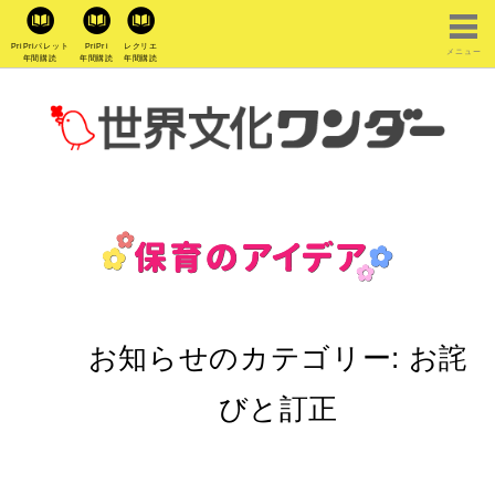
PriPriパレット
PriPri
レクリエ
メニュー
年間購読
年間購読
年間購読
お知らせのカテゴリー:
お詫
びと訂正