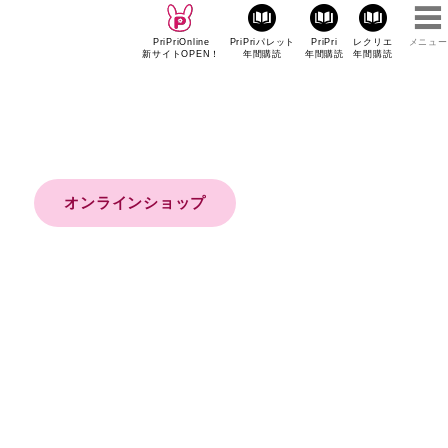
PriPriOnline
PriPriパレット
PriPri
レクリエ
メニュー
新サイトOPEN！
年間購読
年間購読
年間購読
オンラインショップ