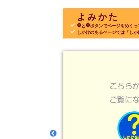
よみかた
←︎と→︎ボタンでページをめく
しかけのあるページでは「しか