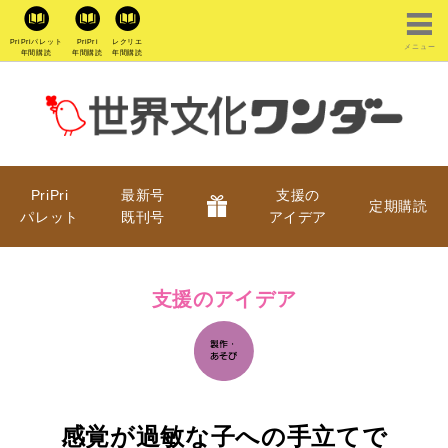
PriPriパレット
PriPri
レクリエ
メニュー
年間購読
年間購読
年間購読
PriPri
最新号
支援の
定期購読
パレット
既刊号
アイデア
支援のアイデア
感覚が過敏な子への手立てで