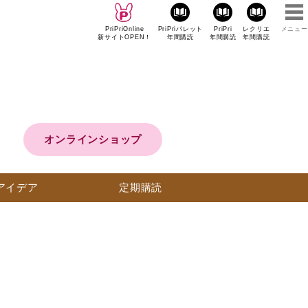
PriPriOnline
PriPriパレット
PriPri
レクリエ
メニュー
新サイトOPEN！
年間購読
年間購読
年間購読
オンラインショップ
アイデア
定期購読