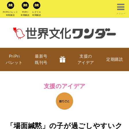
PriPriパレット
PriPri
レクリエ
メニュー
年間購読
年間購読
年間購読
PriPri
最新号
支援の
定期購読
パレット
既刊号
アイデア
支援のアイデア
「場面緘黙」の子が過ごしやすいク