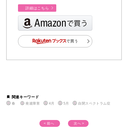
詳細はこちら
で買う
関連キーワード
春
発達障害
4月
5月
自閉スペクトラム症
< 前へ
次へ >