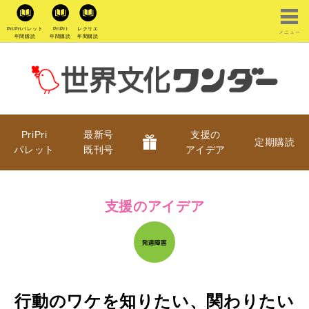
PriPriパレット
PriPri
レクリエ
メニュー
年間購読
年間購読
年間購読
PriPri
最新号
支援の
定期購読
パレット
既刊号
アイデア
支援のアイデア
行動のワケを知りたい、関わりたい