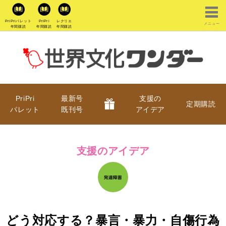
PriPriパレット
PriPri
レクリエ
メニュー
年間購読
年間購読
年間購読
PriPri
最新号
支援の
定期購読
パレット
既刊号
アイデア
支援のアイデア
どう対応する？暴言・暴力・自傷行為