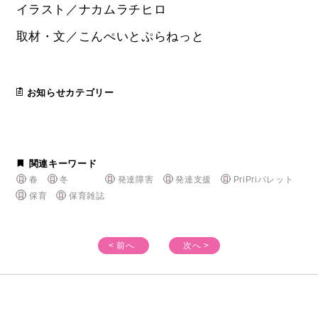
イラスト／ナカムラチヒロ
取材・文／こんぺいとぷらねっと
お知らせカテゴリー
関連キーワード
春
冬
発達障害
発達支援
PriPriパレット
保育
保育雑誌
< 前へ
次へ >