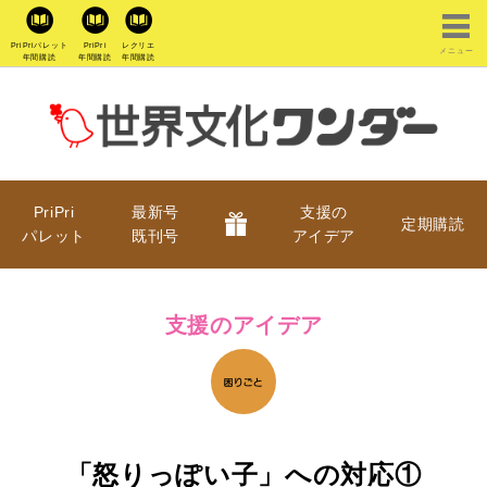
PriPriパレット
PriPri
レクリエ
メニュー
年間購読
年間購読
年間購読
PriPri
最新号
支援の
定期購読
パレット
既刊号
アイデア
支援のアイデア
「怒りっぽい子」への対応①