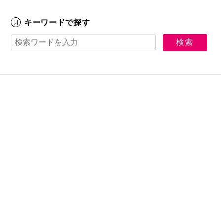
キーワードで探す