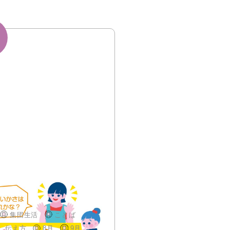
増やすあそび①
集団生活
ことば
、伝え方
8月
9月