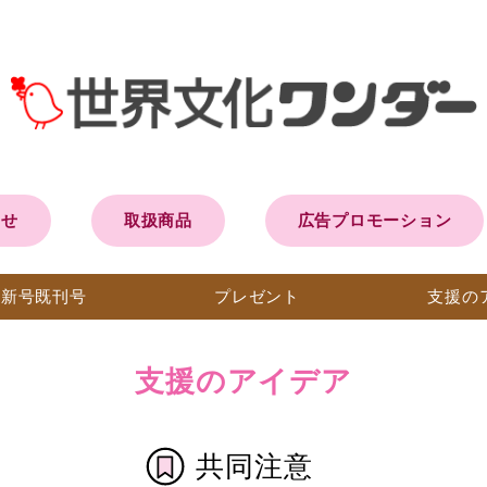
らせ
取扱商品
広告プロモーション
最新号
既刊号
プレ
ゼント
支援の
支援のアイデア
共同注意