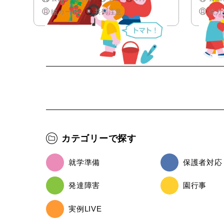
絵カード
共同注意
絵カ
カテゴリーで探す
就学準備
保護者対応
発達障害
園行事
実例LIVE