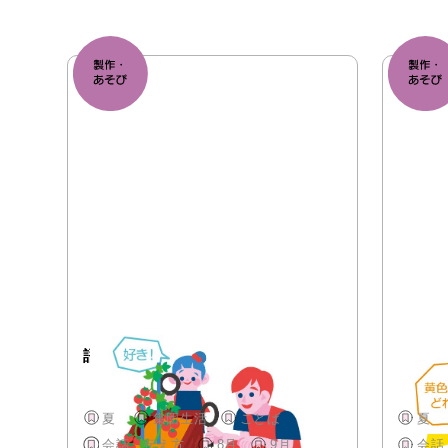
語彙を増やすあそび②
語彙を
夏
集団生活
ことば
夏
会話、伝え方
8月
9月
会話