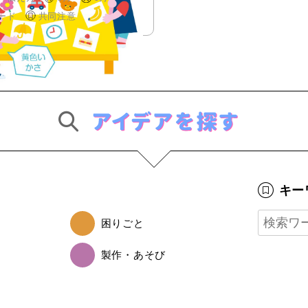
ード
共同注意
キー
困りごと
製作・あそび