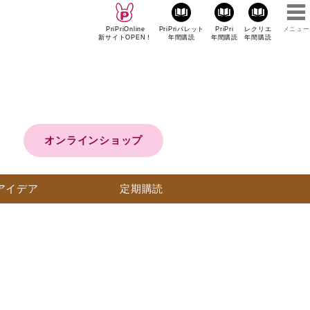
PriPriOnline
PriPriパレット
PriPri
レクリエ
メニュー
新サイトOPEN！
年間購読
年間購読
年間購読
オンラインショップ
アイデア
定期購読