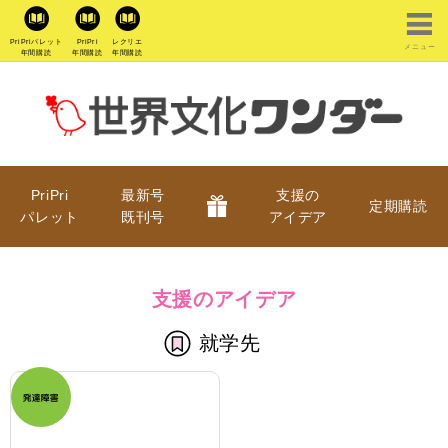
PriPriパレット
PriPri
レクリエ
メニュー
年間購読
年間購読
年間購読
PriPri
最新号
支援の
定期購読
パレット
既刊号
アイデア
支援のアイデア
就学先