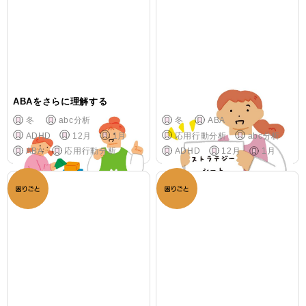
ABAをさらに理解する
ABAに基づくことばかけ 実践
冬
abc分析
冬
ABA
ADHD
12月
1月
応用行動分析
abc分析
ABA
応用行動分析
ADHD
12月
1月