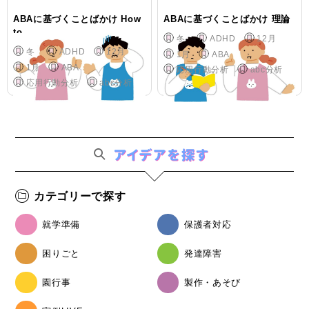
ABAに基づくことばかけ How
ABAに基づくことばかけ 理論
to
冬
ADHD
12月
冬
ADHD
12月
1月
ABA
1月
ABA
応用行動分析
abc分析
応用行動分析
abc分析
カテゴリーで探す
就学準備
保護者対応
困りごと
発達障害
園行事
製作・あそび