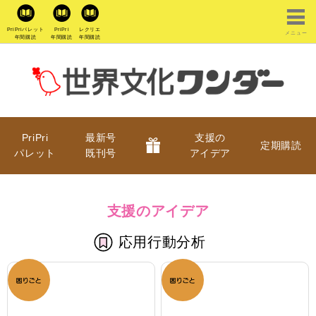
PriPriパレット
PriPri
レクリエ
メニュー
年間購読
年間購読
年間購読
PriPri
最新号
支援の
定期購読
パレット
既刊号
アイデア
支援のアイデア
応用行動分析