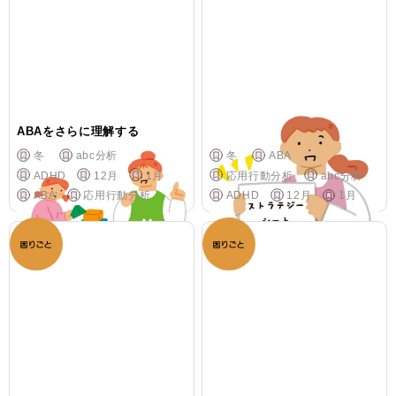
ABAをさらに理解する
ABAに基づくことばかけ 実践
冬
abc分析
冬
ABA
ADHD
12月
1月
応用行動分析
abc分析
ABA
応用行動分析
ADHD
12月
1月