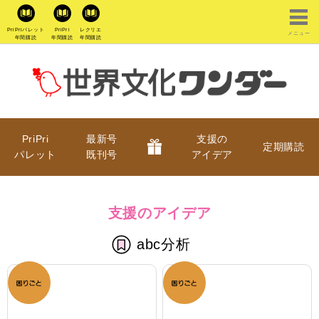
PriPriパレット
PriPri
レクリエ
メニュー
年間購読
年間購読
年間購読
PriPri
最新号
支援の
定期購読
パレット
既刊号
アイデア
支援のアイデア
abc分析