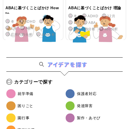
ABAに基づくことばかけ How
ABAに基づくことばかけ 理論
to
冬
ADHD
12月
冬
ADHD
12月
1月
ABA
1月
ABA
応用行動分析
abc分析
応用行動分析
abc分析
カテゴリーで探す
就学準備
保護者対応
困りごと
発達障害
園行事
製作・あそび