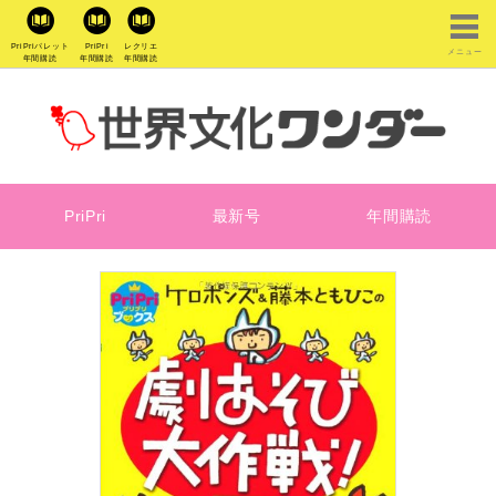
PriPriパレット
PriPri
レクリエ
メニュー
年間購読
年間購読
年間購読
PriPri
最新号
年間購読