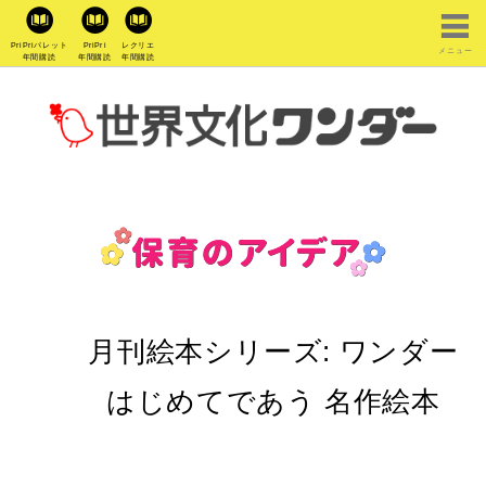
PriPriパレット
PriPri
レクリエ
メニュー
年間購読
年間購読
年間購読
月刊絵本シリーズ:
ワンダー
はじめてであう 名作絵本