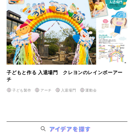
子どもと作る 入退場門 クレヨンのレインボーアー
チ
子ども製作
アーチ
入退場門
運動会