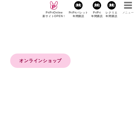
PriPriOnline
PriPriパレット
PriPri
レクリエ
メニュー
新サイトOPEN！
年間購読
年間購読
年間購読
オンラインショップ