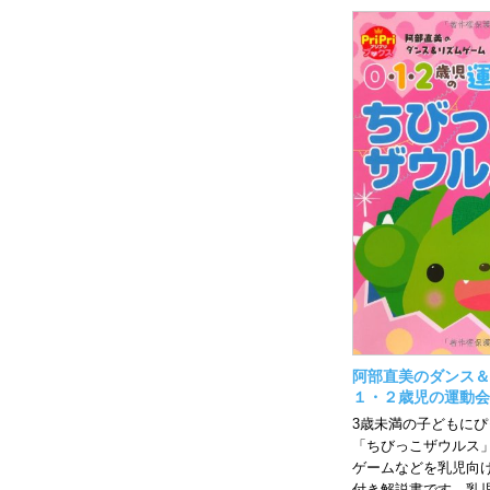
阿部直美のダンス＆
１・２歳児の運動会
3歳未満の子どもに
「ちびっこザウルス
ゲームなどを乳児向け
付き解説書です。乳