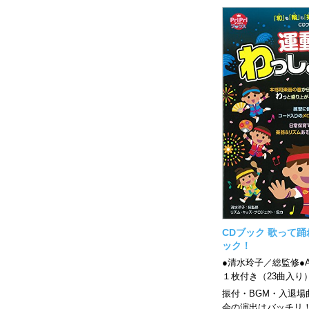
CDブック 歌って
ック！
●清水玲子／総監修●A
１枚付き（23曲入り
振付・BGM・入退場
会の演出はバッチリ！