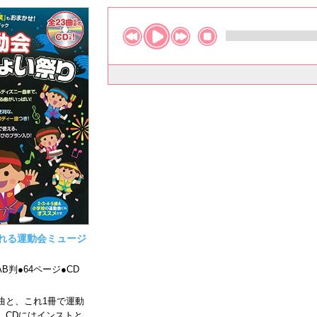
踊れる運動会ミュージ
B判●64ページ●CD
）
曲と、これ1冊で運動
 CDにはインストと