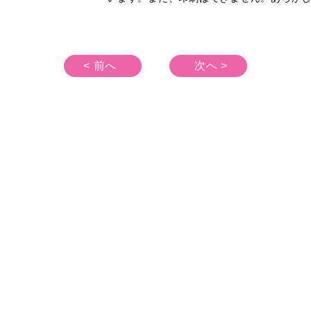
< 前へ
次へ >