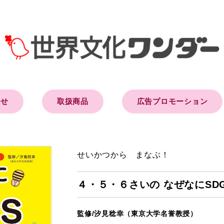
らせ
取扱商品
広告プロモーション
せいかつから まなぶ！
４・５・６さいの なぜなにSD
監修/汐見稔幸（東京大学名誉教授）