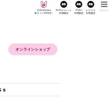
PriPriOnline
PriPriパレット
PriPri
レクリエ
メニュー
新サイトOPEN！
年間購読
年間購読
年間購読
オンラインショップ
Gｓ