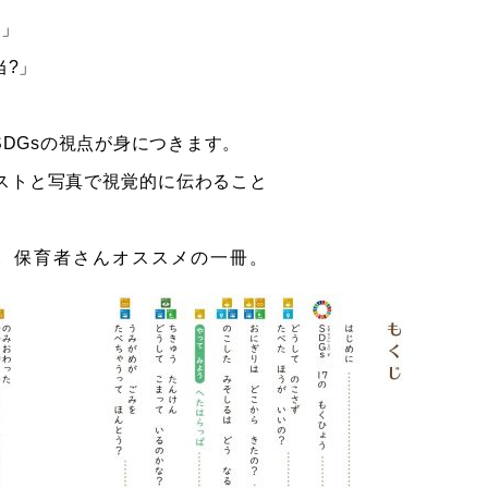
?」
当?」
DGsの視点が身につきます。
ストと写真で視覚的に伝わること
。保育者さんオススメの一冊。