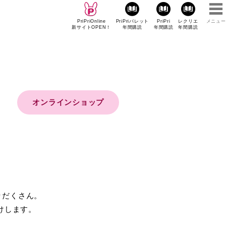
PriPriOnline
PriPriパレット
PriPri
レクリエ
メニュー
新サイトOPEN！
年間購読
年間購読
年間購読
オンラインショップ
りだくさん。
けします。