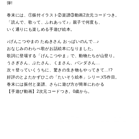
弾!
巻末には、①振付イラスト②楽譜③動画2次元コードつき。
「読んで、歌って、ふれあって♪」親子で何度も、
いく通りにも楽しめる手遊び絵本。
♪げんこつやまの たぬきさん おっぱいのんで…♪
おなじみのわらべ歌がお話絵本になりました。
歌詞に登場する「げんこつやま」で、動物たちが山登り。
うさぎさん、ぶたさん、くまさん、パンダさん…
次々登っていくうちに、驚きの生き物もやってきて…!?
好評のとよたかずひこの「たいそう絵本」シリーズ5作目。
巻末には振付と楽譜、さらに遊び方が簡単にわかる
【手遊び動画】2次元コードつき。0歳から。