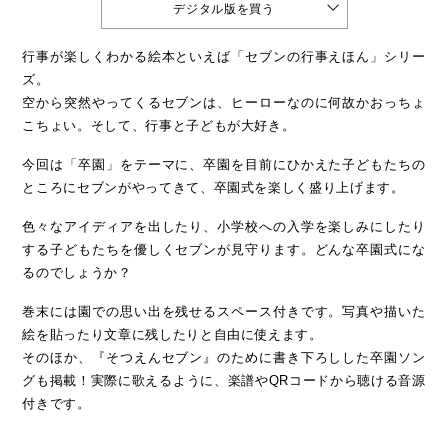
デジタル版を買う
行事が楽しくわかる絵本といえば「セブンの行事えほん」シリー
ズ。
空から突然やってくるセブンは、ヒーローなのに何故かおっちょ
こちょい。そして、行事と子どもが大好き。
今回は「卒園」をテーマに、卒園を目前にひかえた子どもたちの
ところにセブンがやってきて、卒園式を楽しく盛り上げます。
色々なアイディアを出したり、小学校への入学を楽しみにしたり
する子どもたちを優しくセブンが見守ります。どんな卒園式にな
るのでしょうか？
巻末には園での思い出を残せるスペース付きです。写真や描いた
絵を貼ったり文章に残したりと自由に使えます。
そのほか、『そつえんセブン』のために書き下ろしした卒園ソン
グも掲載！実際に歌えるように、楽譜やQRコードから聴ける音源
付きです。