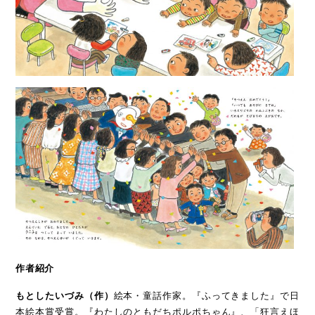
作者紹介
もとしたいづみ（作）
絵本・童話作家。『ふってきました』で日
本絵本賞受賞。『わたしのともだちポルポちゃん』、「狂言えほ