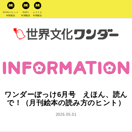
PriPriパレット
PriPri
レクリエ
年間購読
年間購読
年間購読
ワンダーぽっけ6月号 えほん、読ん
で！（月刊絵本の読み方のヒント）
2026.05.01