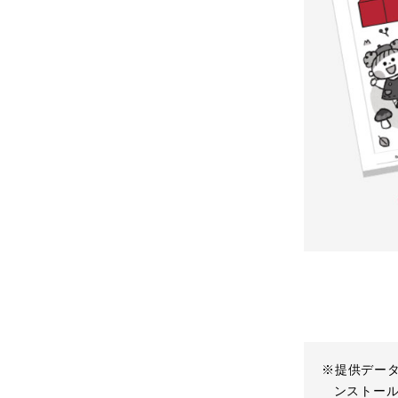
※提供データは
ンストー