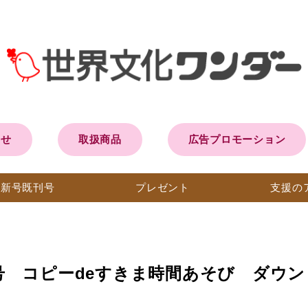
らせ
取扱商品
広告プロモーション
最新号
既刊号
プレ
ゼント
支援の
秋号 コピーdeすきま時間あそび ダウ