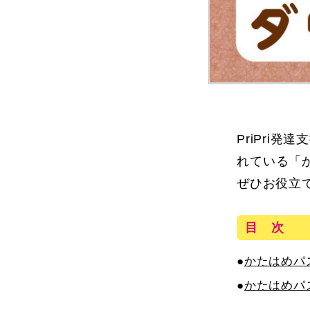
PriPri
れている「
ぜひお役立
目 次
●
かたはめパ
●
かたはめパ