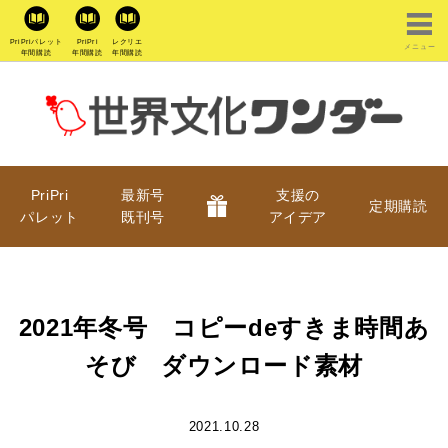
PriPriパレット
PriPri
レクリエ
メニュー
年間購読
年間購読
年間購読
PriPri
最新号
支援の
定期購読
パレット
既刊号
アイデア
2021年冬号 コピーdeすきま時間あ
そび ダウンロード素材
2021.10.28