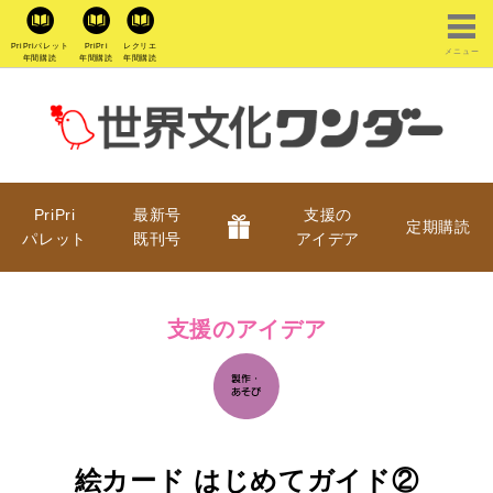
PriPriパレット
PriPri
レクリエ
メニュー
年間購読
年間購読
年間購読
PriPri
最新号
支援の
定期購読
パレット
既刊号
アイデア
支援のアイデア
絵カード はじめてガイド②