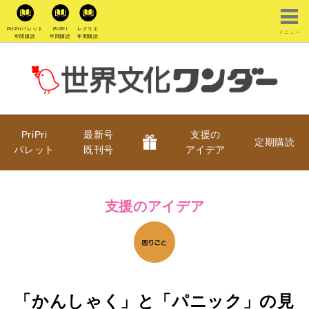
PriPriパレット
PriPri
レクリエ
メニュー
年間購読
年間購読
年間購読
PriPri
最新号
支援の
定期購読
パレット
既刊号
アイデア
支援のアイデア
「かんしゃく」と「パニック」の見