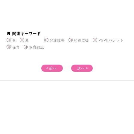
関連キーワード
春
夏
発達障害
発達支援
PriPriパレット
保育
保育雑誌
< 前へ
次へ >