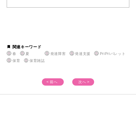
関連キーワード
春
夏
発達障害
発達支援
PriPriパレット
保育
保育雑誌
< 前へ
次へ >