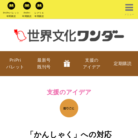
PriPriパレット
PriPri
レクリエ
メニュー
年間購読
年間購読
年間購読
PriPri
最新号
支援の
定期購読
パレット
既刊号
アイデア
支援のアイデア
「かんしゃく」への対応