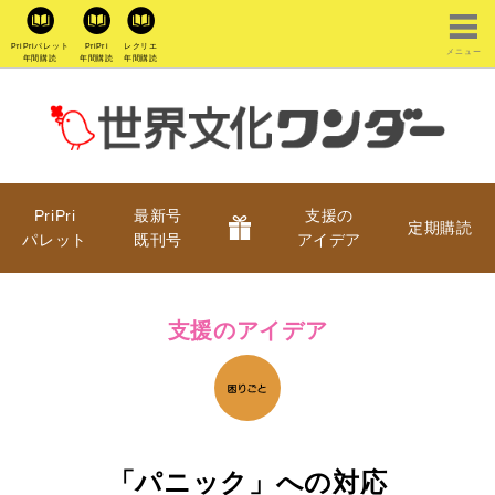
PriPriパレット
PriPri
レクリエ
メニュー
年間購読
年間購読
年間購読
PriPri
最新号
支援の
定期購読
パレット
既刊号
アイデア
支援のアイデア
「パニック」への対応