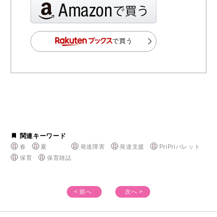
で買う
関連キーワード
春
夏
発達障害
発達支援
PriPriパレット
保育
保育雑誌
< 前へ
次へ >