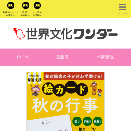
PriPriパレット
PriPri
レクリエ
メニュー
年間購読
年間購読
年間購読
PriPri
最新号
年間購読