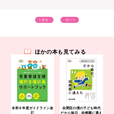
< 戻る
次へ >
ほかの本も見てみる
令和６年度ガイドライン改
自閉症の僕の子ども時代
訂
だから毎日、幼稚園に通え