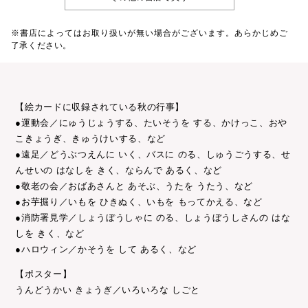
※書店によってはお取り扱いが無い場合がございます。あらかじめご
了承ください。
【絵カードに収録されている秋の行事】
●運動会／にゅうじょうする、たいそうを する、かけっこ、おや
こきょうぎ、きゅうけいする、など
●遠足／どうぶつえんに いく、バスに のる、しゅうごうする、せ
んせいの はなしを きく、ならんで あるく、など
●敬老の会／おばあさんと あそぶ、うたを うたう、など
●お芋掘り／いもを ひきぬく、いもを もってかえる、など
●消防署見学／しょうぼうしゃに のる、しょうぼうしさんの はな
しを きく、など
●ハロウィン／かそうを して あるく、など
【ポスター】
うんどうかい きょうぎ／いろいろな しごと