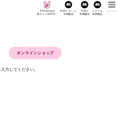
PriPriOnline
PriPriパレット
PriPri
レクリエ
メニュー
新サイトOPEN！
年間購読
年間購読
年間購読
オンラインショップ
を入力してください。