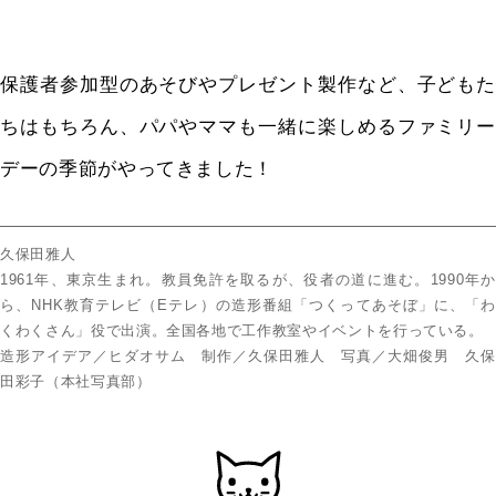
保護者参加型のあそびやプレゼント製作など、子どもた
ちはもちろん、パパやママも一緒に楽しめるファミリー
デーの季節がやってきました！
久保田雅人
1961年、東京生まれ。教員免許を取るが、役者の道に進む。1990年か
ら、NHK教育テレビ（Eテレ）の造形番組「つくってあそぼ」に、「わ
くわくさん」役で出演。全国各地で工作教室やイベントを行っている。
造形アイデア／ヒダオサム 制作／久保田雅人 写真／大畑俊男 久保
田彩子（本社写真部）