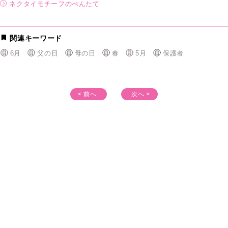
ネクタイモチーフのぺんたて
関連キーワード
6月
父の日
母の日
春
5月
保護者
< 前へ
次へ >