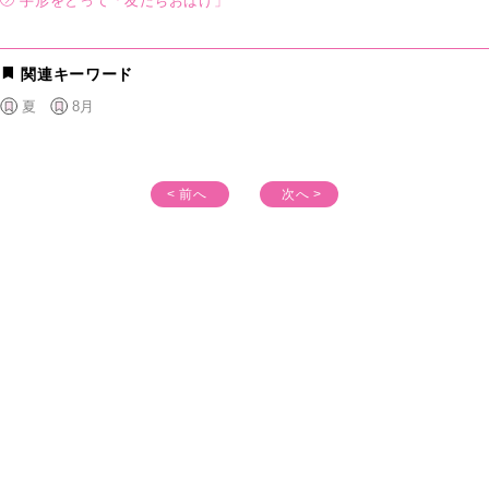
手形をとって「友だちおばけ」
関連キーワード
夏
8月
< 前へ
次へ >