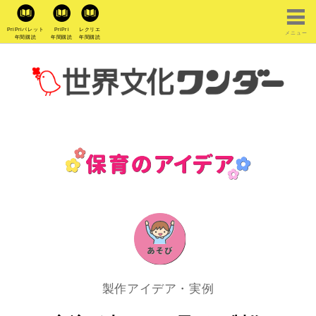
PriPriパレット
PriPri
レクリエ
メニュー
年間購読
年間購読
年間購読
製作アイデア・実例