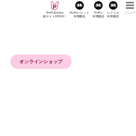
PriPriOnline
PriPriパレット
PriPri
レクリエ
メニュー
新サイトOPEN！
年間購読
年間購読
年間購読
オンラインショップ