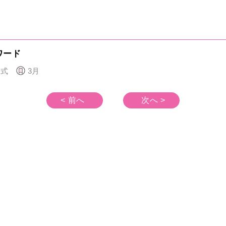
ワード
園式
3月
< 前へ
次へ >