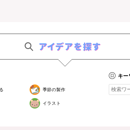
キー
る
季節の製作
イラスト