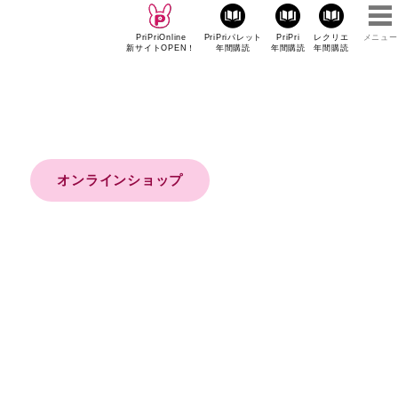
PriPriOnline
PriPriパレット
PriPri
レクリエ
メニュー
新サイトOPEN！
年間購読
年間購読
年間購読
オンラインショップ