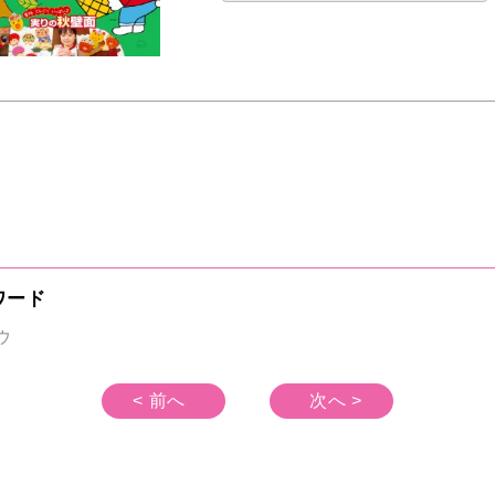
ワード
ウ
< 前へ
次へ >