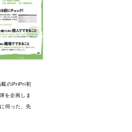
PriPri初
弾を企画しま
に伺った、先