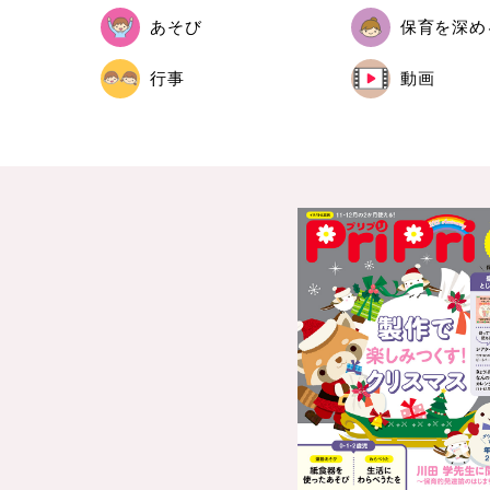
あそび
保育を深め
行事
動画