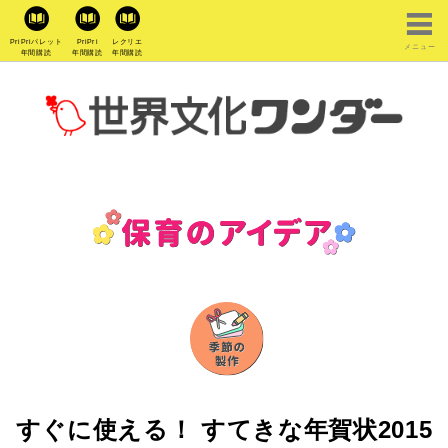
PriPriパレット
PriPri
レクリエ
メニュー
年間購読
年間購読
年間購読
すぐに使える！ すてきな年賀状2015