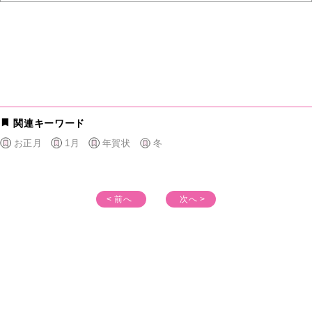
関連キーワード
お正月
1月
年賀状
冬
< 前へ
次へ >