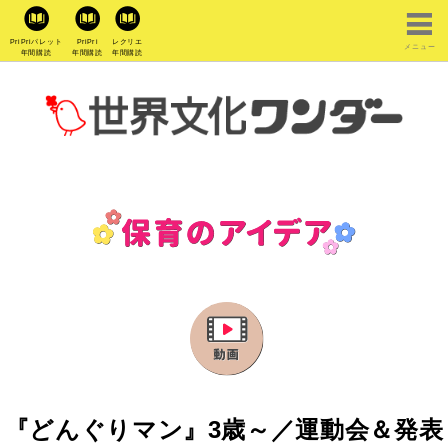
PriPriパレット
PriPri
レクリエ
メニュー
年間購読
年間購読
年間購読
『どんぐりマン』3歳～／運動会＆発表