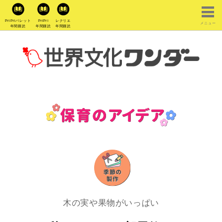
PriPriパレット
PriPri
レクリエ
メニュー
年間購読
年間購読
年間購読
木の実や果物がいっぱい