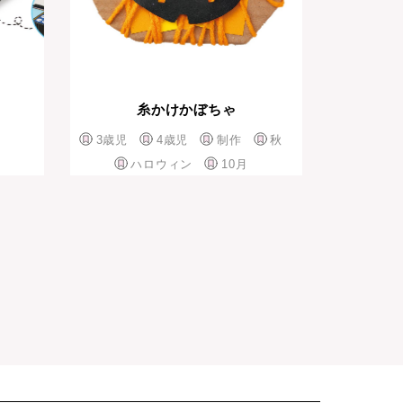
糸かけかぼちゃ
3歳児
4歳児
制作
秋
ハロウィン
10月