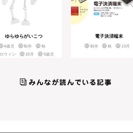
ゆらゆらがいこつ
電子決済端末
4歳児
制作
秋
制作
秋
10月
ロウィン
10月
5歳児