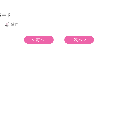
ワード
月
壁面
< 前へ
次へ >