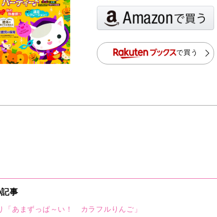
で買う
の記事
り「あまずっぱ～い！ カラフルりんご」