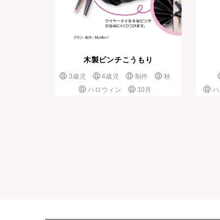
木製ピンチこうもり
3歳児
4歳児
制作
秋
ハロウィン
10月
ハ