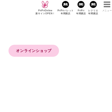
PriPriOnline
PriPriパレット
PriPri
レクリエ
メニュー
新サイトOPEN！
年間購読
年間購読
年間購読
オンラインショップ