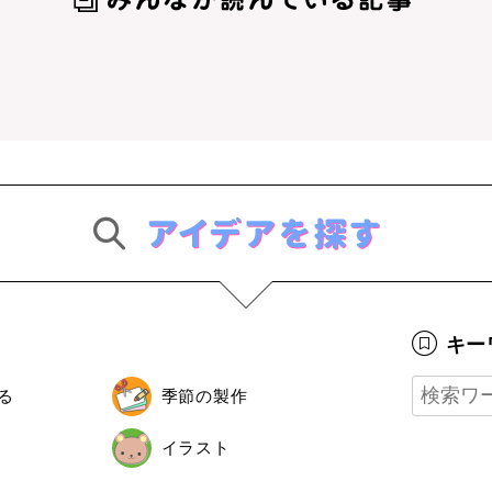
キー
る
季節の製作
イラスト