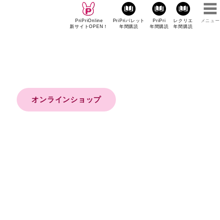
PriPriOnline
PriPriパレット
PriPri
レクリエ
メニュー
新サイトOPEN！
年間購読
年間購読
年間購読
オンラインショップ