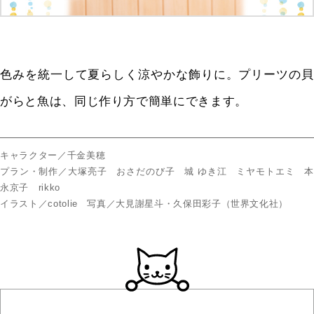
色みを統一して夏らしく涼やかな飾りに。プリーツの貝
がらと魚は、同じ作り方で簡単にできます。
キャラクター／千金美穂
プラン・制作／大塚亮子 おさだのび子 城 ゆき江 ミヤモトエミ 本
永京子 rikko
イラスト／cotolie 写真／大見謝星斗・久保田彩子（世界文化社）