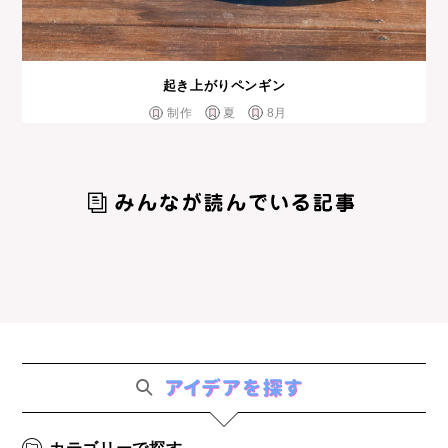
起き上がりペンギン
制作
夏
8月