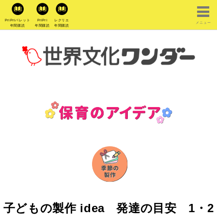
PriPriパレット
PriPri
レクリエ
メニュー
年間購読
年間購読
年間購読
子どもの製作 idea 発達の目安 1・2