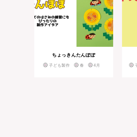
ちょっきんたんぽぽ
子ども製作
春
4月