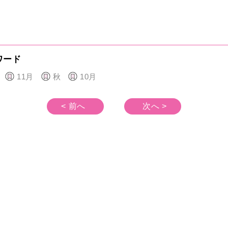
ワード
11月
秋
10月
< 前へ
次へ >