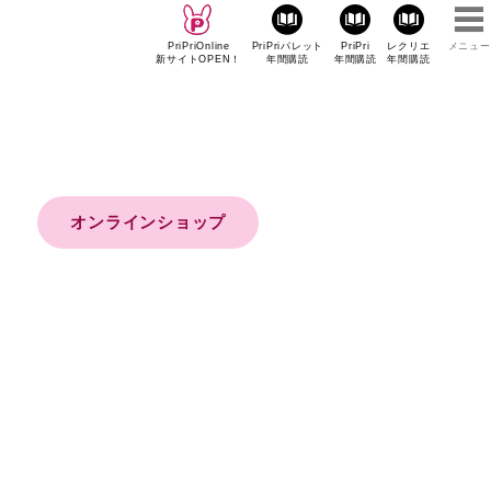
PriPriOnline
PriPriパレット
PriPri
レクリエ
メニュー
新サイトOPEN！
年間購読
年間購読
年間購読
オンラインショップ