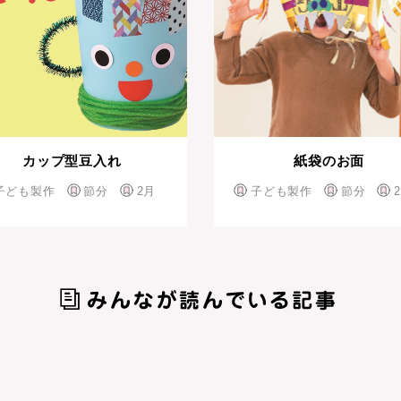
カップ型豆入れ
紙袋のお面
子ども製作
節分
2月
子ども製作
節分