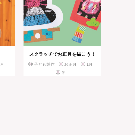
スクラッチでお正月を描こう！
2月
子ども製作
お正月
1月
冬