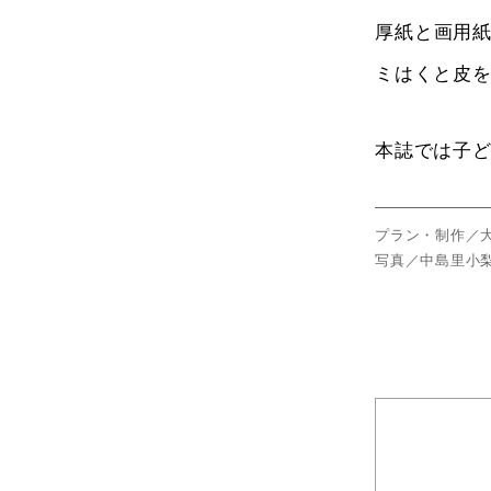
厚紙と画用
ミはくと皮
本誌では子
プラン・制作／
写真／中島里小梨