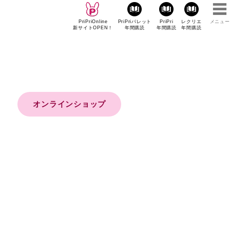
PriPriOnline
PriPriパレット
PriPri
レクリエ
メニュー
新サイトOPEN！
年間購読
年間購読
年間購読
オンラインショップ